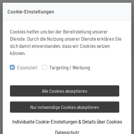
Cookie-Einstellungen
+49-571-94190163
Cookies helfen uns bei der Bereitstellung unserer
Dienste. Durch die Nutzung unserer Dienste erklären Sie
sich damit einverstanden, dass wir Cookies setzen
können.
Essenziell
Targeting / Werbung
FASZIENTRAINING
Der Mensch nimmt gerne an, alles zu wissen. Dies
Alle Cookies akzeptieren
ist weit gefehlt. Wir haben bereits viele Dinge in der
Anatomie des Körpers erforscht. Eines jedoch
Nur notwendige Cookies akzeptieren
unterschätzt. Die Bedeutung des Bindegewebes –
das fasziale Gewebe mit seinen Funktionen und
Individuelle Cookie-Einstellungen & Details über Cookies
Auswirkungen. Es wird erst seit kurzem erforscht.
Datenschutz