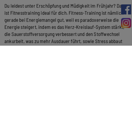
Du leidest unter Erschöpfung und Müdigkeit im Frühjahr? Dann
ist Fitnesstraining ideal für dich. Fitness-Training ist nämlich
gerade bei Energiemangel gut, weil es paradoxerweise die
Energie steigert, indem es das Herz-Kreislauf-System stärkt,
die Sauerstoffversorgung verbessert und den Stoffwechsel
ankurbelt, was zu mehr Ausdauer führt, sowie Stress abbaut
und die Schlafqualität verbessert, wodurch du dich langfristig
fitter fühlst und auch besser mit Stress umgehen kannst.
ZURÜCK