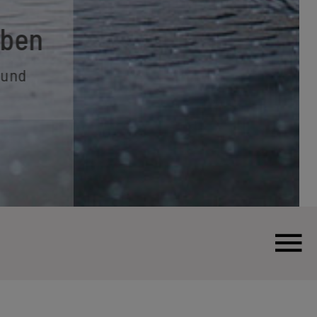
eben
t und