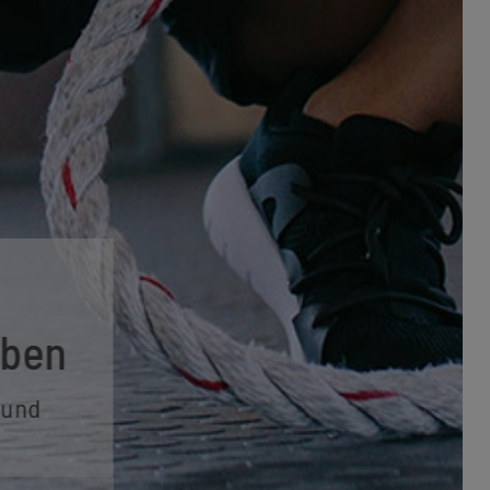
eben
t und