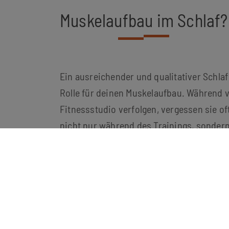
Muskelaufbau im Schlaf?
Ein ausreichender und qualitativer Schlaf
Rolle für deinen Muskelaufbau. Während v
Fitnessstudio verfolgen, vergessen sie of
nicht nur während des Trainings, sondern
Aber warum ist Schlaf wichtig für deinen
Zum einem ist guter Schlaf ein Muss für
des Schlafs setzt der Körper Wachstumsho
den Aufbau für deine Muskeln entscheidend
um die während des Trainings entstanden