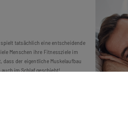
 spielt tatsächlich eine entscheidende
iele Menschen ihre Fitnessziele im
t, dass der eigentliche Muskelaufbau
 auch im Schlaf geschieht!
 Muskelaufbau?
 ausreichend Regeneration. Während
rmone frei, die für die Reparatur und
 sind. Dieser Prozess ist essenziell,
en Mikroverletzungen der