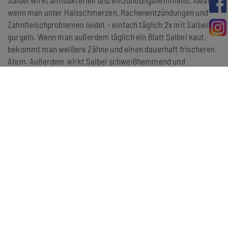
Salbei wirkt antibakteriell und entzündungshemmend, ideal,
wenn man unter Halsschmerzen, Rachenentzündungen und
Zahnfleischproblemen leidet – einfach täglich 2x mit Salbeitee
gurgeln. Wenn man außerdem täglich ein Blatt Salbei kaut,
bekommt man weißere Zähne und einen dauerhaft frischeren
Atem. Außerdem wirkt Salbei schweißhemmend und
beruhigend bei Magen-Darm-Problemen und Bauchkrämpfen.
ZURÜCK