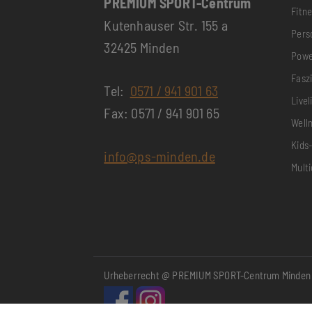
PREMIUM SPORT-Centrum
Fitn
Kutenhauser Str. 155 a
Pers
32425 Minden
Powe
Fasz
Tel:
0571 / 941 901 63
Live
Fax: 0571 / 941 901 65
Well
Kids
info@ps-minden.de
Mult
Urheberrecht @ PREMIUM SPORT-Centrum Minden