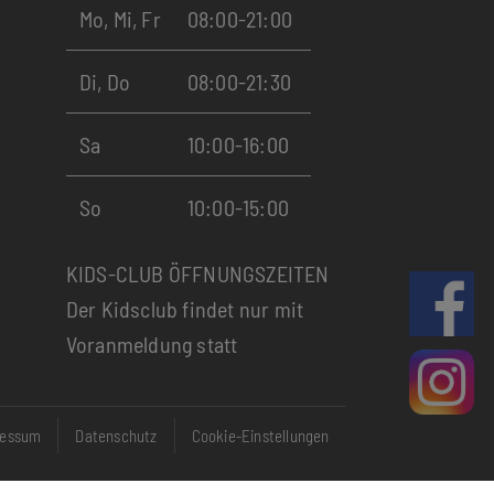
Mo, Mi, Fr
08:00-21:00
Di, Do
08:00-21:30
Sa
10:00-16:00
So
10:00-15:00
KIDS-CLUB ÖFFNUNGSZEITEN
Der Kidsclub findet nur mit
Voranmeldung statt
ressum
Datenschutz
Cookie-Einstellungen