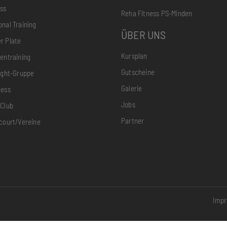
ess
Reha Fitness PS-Minden
onal Training
ÜBER UNS
r Plate
Kursplan
ientraining
Gutscheine
light-Gruppe
Galerie
ness
Jobs
-Club
Partner
icourt/Vereine
Imp